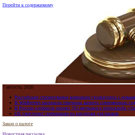
Перейти к содержимому
7 августа, 2026
Российские строительные компании столкнулись с новы
В Wildberries раскрыли причины запрета современных га
В России одобрили проект 703-метрового небоскреба «Ла
ЦБ ужесточит требования по кредитам для банков
Закон о налоге
Новостная рассылка