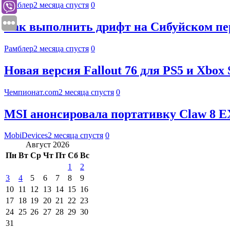
Рамблер
2 месяца спустя
0
Как выполнить дрифт на Сибуйском пере
Рамблер
2 месяца спустя
0
Новая версия Fallout 76 для PS5 и Xbox
Чемпионат.com
2 месяца спустя
0
MSI анонсировала портативку Claw 8 EX 
MobiDevices
2 месяца спустя
0
Август 2026
Пн
Вт
Ср
Чт
Пт
Сб
Вс
1
2
3
4
5
6
7
8
9
10
11
12
13
14
15
16
17
18
19
20
21
22
23
24
25
26
27
28
29
30
31