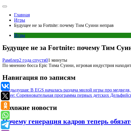
Главная
Игры
Будущее не за Fortnite: почему Тим Суини неправ
Игры
Будущее не за Fortnite: почему Тим Суи
Рамблер
2 года спустя
0
1 минуты
По мнению босса Epic Тима Суини, игровая индустрия находится
Навигация по записям
Предыдущая:
В EGS началась раздача милой игры про медведя,
Далее:
Соревновательная программа первых детских Дельфийс
Похожие новости
Почему генерация кадров теперь обязат