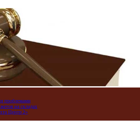
ми проблемами
джетов на складах
хта Центр 2»