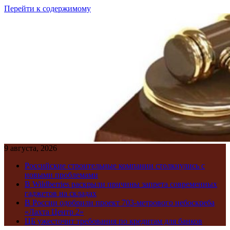
Перейти к содержимому
9 августа, 2026
Российские строительные компании столкнулись с
новыми проблемами
В Wildberries раскрыли причины запрета современных
гаджетов на складах
В России одобрили проект 703-метрового небоскреба
«Лахта Центр 2»
ЦБ ужесточит требования по кредитам для банков