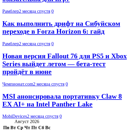
Рамблер
2 месяца спустя
0
Как выполнить дрифт на Сибуйском
переходе в Forza Horizon 6: гайд
Рамблер
2 месяца спустя
0
Новая версия Fallout 76 для PS5 и Xbox
Series выйдет летом — бета-тест
пройдёт в июне
Чемпионат.com
2 месяца спустя
0
MSI анонсировала портативку Claw 8
EX AI+ на Intel Panther Lake
MobiDevices
2 месяца спустя
0
Август 2026
Пн
Вт
Ср
Чт
Пт
Сб
Вс