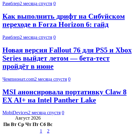
Рамблер
2 месяца спустя
0
Как выполнить дрифт на Сибуйском
переходе в Forza Horizon 6: гайд
Рамблер
2 месяца спустя
0
Новая версия Fallout 76 для PS5 и Xbox
Series выйдет летом — бета-тест
пройдёт в июне
Чемпионат.com
2 месяца спустя
0
MSI анонсировала портативку Claw 8
EX AI+ на Intel Panther Lake
MobiDevices
2 месяца спустя
0
Август 2026
Пн
Вт
Ср
Чт
Пт
Сб
Вс
1
2