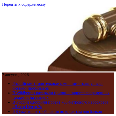
Перейти к содержимому
7 августа, 2026
Российские строительные компании столкнулись с
новыми проблемами
В Wildberries раскрыли причины запрета современных
гаджетов на складах
В России одобрили проект 703-метрового небоскреба
«Лахта Центр 2»
ЦБ ужесточит требования по кредитам для банков