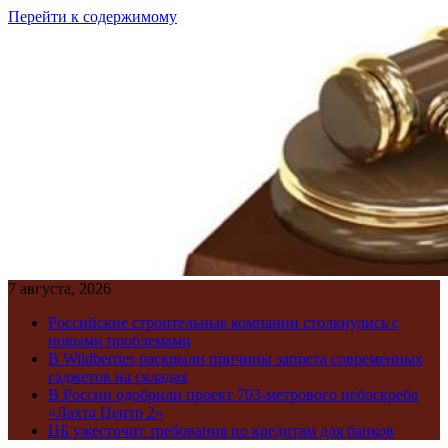
Перейти к содержимому
7 августа, 2026
Российские строительные компании столкнулись с
новыми проблемами
В Wildberries раскрыли причины запрета современных
гаджетов на складах
В России одобрили проект 703-метрового небоскреба
«Лахта Центр 2»
ЦБ ужесточит требования по кредитам для банков