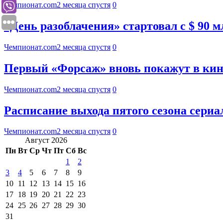
Чемпионат.com
2 месяца спустя
0
«День разоблачения» стартовал с $ 90
Чемпионат.com
2 месяца спустя
0
Первый «Форсаж» вновь покажут в кино
Чемпионат.com
2 месяца спустя
0
Расписание выхода пятого сезона сери
Чемпионат.com
2 месяца спустя
0
Август 2026
Пн
Вт
Ср
Чт
Пт
Сб
Вс
1
2
3
4
5
6
7
8
9
10
11
12
13
14
15
16
17
18
19
20
21
22
23
24
25
26
27
28
29
30
31