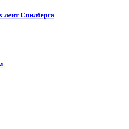
х лент Спилберга
м