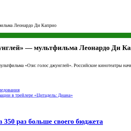
фильма Леонардо Ди Каприо
жунглей» — мультфильма Леонардо Ди К
льтфильма «Ози: голос джунглей». Российские кинотеатры начну
следования
ации в трейлере «Цитадель: Диана»
в 350 раз больше своего бюджета