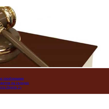
ми проблемами
джетов на складах
хта Центр 2»