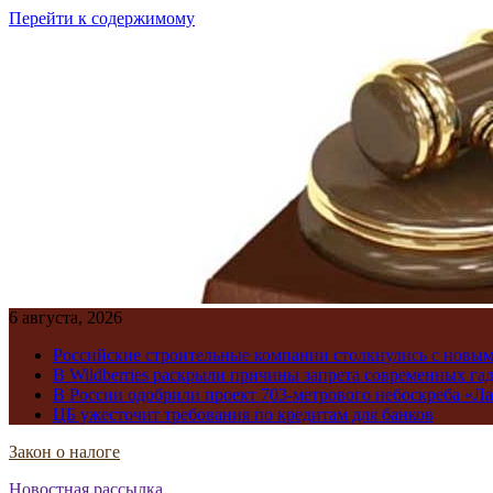
Перейти к содержимому
6 августа, 2026
Российские строительные компании столкнулись с новы
В Wildberries раскрыли причины запрета современных га
В России одобрили проект 703-метрового небоскреба «Ла
ЦБ ужесточит требования по кредитам для банков
Закон о налоге
Новостная рассылка