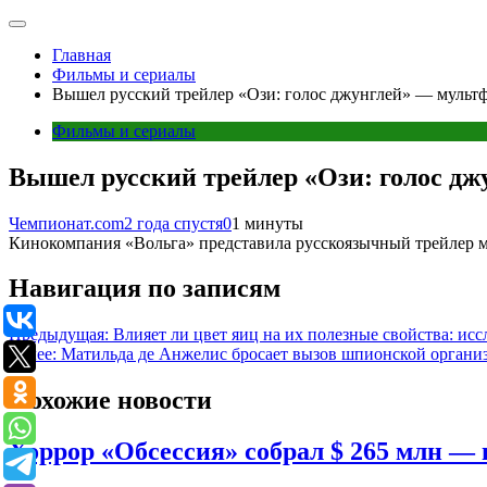
Главная
Фильмы и сериалы
Вышел русский трейлер «Ози: голос джунглей» — мульт
Фильмы и сериалы
Вышел русский трейлер «Ози: голос д
Чемпионат.com
2 года спустя
0
1 минуты
Кинокомпания «Вольга» представила русскоязычный трейлер му
Навигация по записям
Предыдущая:
Влияет ли цвет яиц на их полезные свойства: ис
Далее:
Матильда де Анжелис бросает вызов шпионской организ
Похожие новости
Хоррор «Обсессия» собрал $ 265 млн — 