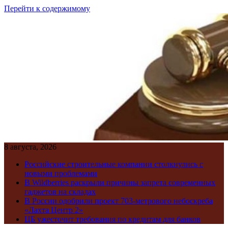
Перейти к содержимому
8 августа, 2026
Российские строительные компании столкнулись с
новыми проблемами
В Wildberries раскрыли причины запрета современных
гаджетов на складах
В России одобрили проект 703-метрового небоскреба
«Лахта Центр 2»
ЦБ ужесточит требования по кредитам для банков