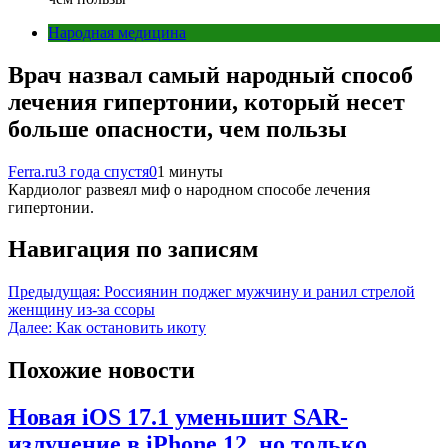
Народная медицина
Врач назвал самый народный способ
лечения гипертонии, который несет
больше опасности, чем пользы
Ferra.ru
3 года спустя
0
1 минуты
Кардиолог развеял миф о народном способе лечения
гипертонии.
Навигация по записям
Предыдущая:
Россиянин поджег мужчину и ранил стрелой
женщину из-за ссоры
Далее:
Как остановить икоту
Похожие новости
Новая iOS 17.1 уменьшит SAR-
излучение в iPhone 12, но только