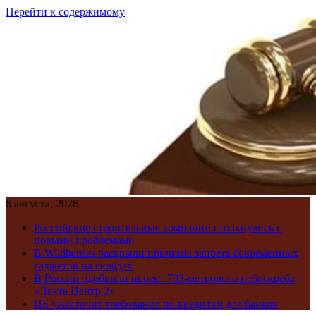
Перейти к содержимому
6 августа, 2026
Российские строительные компании столкнулись с
новыми проблемами
В Wildberries раскрыли причины запрета современных
гаджетов на складах
В России одобрили проект 703-метрового небоскреба
«Лахта Центр 2»
ЦБ ужесточит требования по кредитам для банков