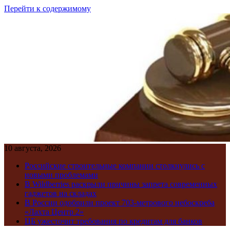
Перейти к содержимому
10 августа, 2026
Российские строительные компании столкнулись с
новыми проблемами
В Wildberries раскрыли причины запрета современных
гаджетов на складах
В России одобрили проект 703-метрового небоскреба
«Лахта Центр 2»
ЦБ ужесточит требования по кредитам для банков