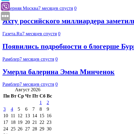
Вечерняя Москва
7 месяцев спустя
0
Яхту российского миллиардера заметил
Газета.Ru
7 месяцев спустя
0
Появились подробности о блогерше Бур
Рамблер
7 месяцев спустя
0
Умерла балерина Эмма Минченок
Рамблер
7 месяцев спустя
0
Август 2026
Пн
Вт
Ср
Чт
Пт
Сб
Вс
1
2
3
4
5
6
7
8
9
10
11
12
13
14
15
16
17
18
19
20
21
22
23
24
25
26
27
28
29
30