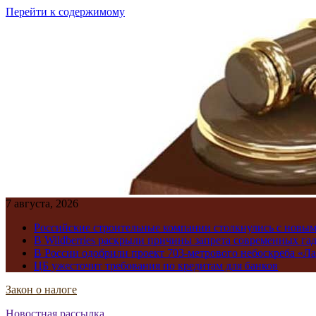
Перейти к содержимому
7 августа, 2026
Российские строительные компании столкнулись с новы
В Wildberries раскрыли причины запрета современных га
В России одобрили проект 703-метрового небоскреба «Ла
ЦБ ужесточит требования по кредитам для банков
Закон о налоге
Новостная рассылка