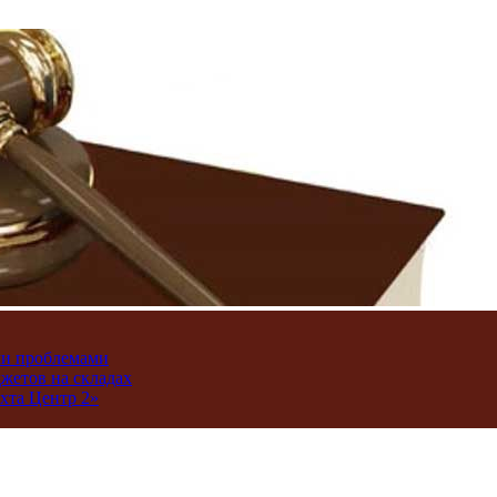
ми проблемами
джетов на складах
хта Центр 2»