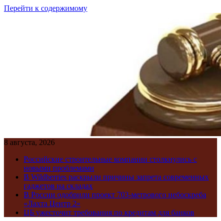
Перейти к содержимому
8 августа, 2026
Российские строительные компании столкнулись с
новыми проблемами
В Wildberries раскрыли причины запрета современных
гаджетов на складах
В России одобрили проект 703-метрового небоскреба
«Лахта Центр 2»
ЦБ ужесточит требования по кредитам для банков