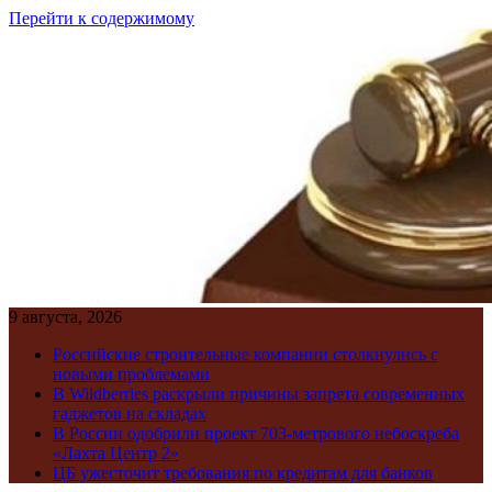
Перейти к содержимому
9 августа, 2026
Российские строительные компании столкнулись с
новыми проблемами
В Wildberries раскрыли причины запрета современных
гаджетов на складах
В России одобрили проект 703-метрового небоскреба
«Лахта Центр 2»
ЦБ ужесточит требования по кредитам для банков