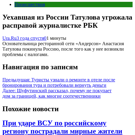
Происшествия
Уехавшая из России Татулова угрожала
расправой журналистке РБК
Ura.Ru
3 года спустя
0
1 минуты
Основательница ресторанной сети «Андерсон» Анастасия
Татулова покинула Россию, после того как у нее возникли
проблемы с налогами.
Навигация по записям
Предыдущая:
Туристы узнали о ремонте в отеле после
бронирования тура и потребовали вернуть деньги
Далее:
Шуфутинский рассказал, почему не покупает
дом за границей, как многие соотечественники
Похожие новости
При ударе ВСУ по российскому
региону пострадали мирные жители