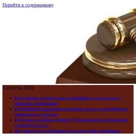
Перейти к содержимому
7 августа, 2026
Российские строительные компании столкнулись с
новыми проблемами
В Wildberries раскрыли причины запрета современных
гаджетов на складах
В России одобрили проект 703-метрового небоскреба
«Лахта Центр 2»
ЦБ ужесточит требования по кредитам для банков