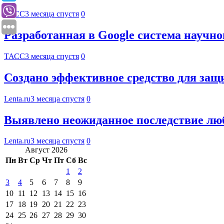
ТАСС
3 месяца спустя
0
Разработанная в Google система научно
ТАСС
3 месяца спустя
0
Создано эффективное средство для защи
Lenta.ru
3 месяца спустя
0
Выявлено неожиданное последствие люб
Lenta.ru
3 месяца спустя
0
Август 2026
Пн
Вт
Ср
Чт
Пт
Сб
Вс
1
2
3
4
5
6
7
8
9
10
11
12
13
14
15
16
17
18
19
20
21
22
23
24
25
26
27
28
29
30