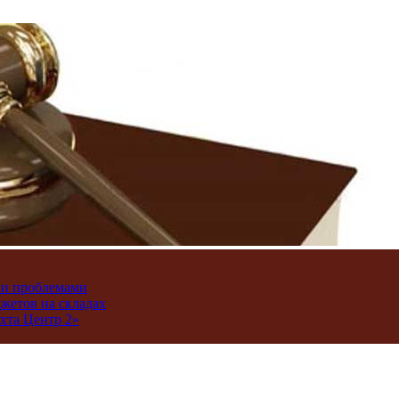
ми проблемами
джетов на складах
хта Центр 2»