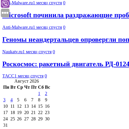
Anti-Malware.ru
1 месяц спустя
0
Microsoft починила раздражающие проб
Anti-Malware.ru
1 месяц спустя
0
Геномы неандертальцев опровергли по
Naukatv.ru
1 месяц спустя
0
Роскосмос: ракетный двигатель РД-0124 
ТАСС
1 месяц спустя
0
Август 2026
Пн
Вт
Ср
Чт
Пт
Сб
Вс
1
2
3
4
5
6
7
8
9
10
11
12
13
14
15
16
17
18
19
20
21
22
23
24
25
26
27
28
29
30
31