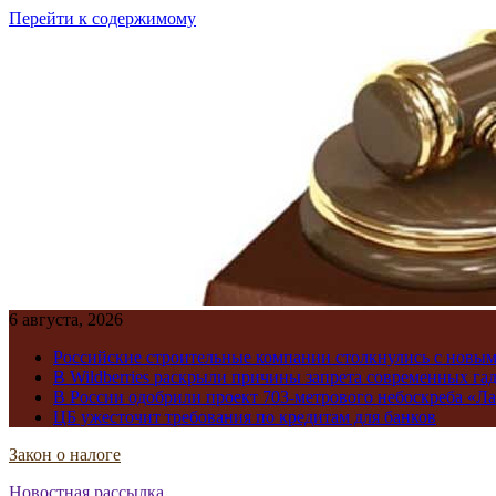
Перейти к содержимому
6 августа, 2026
Российские строительные компании столкнулись с новы
В Wildberries раскрыли причины запрета современных га
В России одобрили проект 703-метрового небоскреба «Ла
ЦБ ужесточит требования по кредитам для банков
Закон о налоге
Новостная рассылка