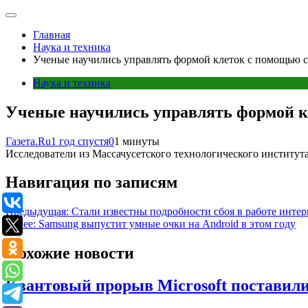
Главная
Наука и техника
Ученые научились управлять формой клеток с помощью с
Наука и техника
Ученые научились управлять формой к
Газета.Ru
1 год спустя
0
1 минуты
Исследователи из Массачусетского технологического института 
Навигация по записям
Предыдущая:
Стали известны подробности сбоя в работе интер
Далее:
Samsung выпустит умные очки на Android в этом году
Похожие новости
Квантовый прорыв Microsoft поставили 