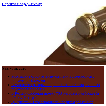
Перейти к содержимому
6 августа, 2026
Российские строительные компании столкнулись с
новыми проблемами
В Wildberries раскрыли причины запрета современных
гаджетов на складах
В России одобрили проект 703-метрового небоскреба
«Лахта Центр 2»
ЦБ ужесточит требования по кредитам для банков