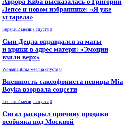
Аврора Киба высказалась о Григории
Лепсе и новом избраннике: «Я уже
устарела»
Super.ru
2 месяца спустя
0
Сын Децла оправдался за маты
и крики в адрес матери: «Эмоции
взяли верх»
WomanHit.ru
2 месяца спустя
0
Внешность саксофониста певицы Mia
Boyka взорвала соцсети
Lenta.ru
2 месяца спустя
0
Сигал раскрыл причину продажи
особняка под Москвой