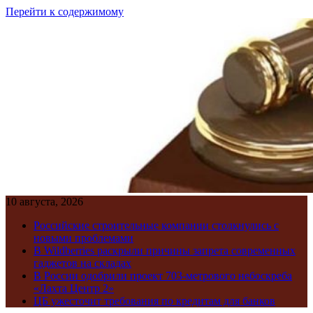
Перейти к содержимому
10 августа, 2026
Российские строительные компании столкнулись с
новыми проблемами
В Wildberries раскрыли причины запрета современных
гаджетов на складах
В России одобрили проект 703-метрового небоскреба
«Лахта Центр 2»
ЦБ ужесточит требования по кредитам для банков