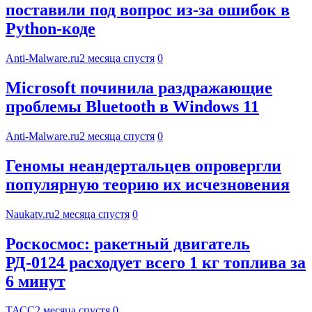
поставили под вопрос из-за ошибок в
Python-коде
Anti-Malware.ru
2 месяца спустя
0
Microsoft починила раздражающие
проблемы Bluetooth в Windows 11
Anti-Malware.ru
2 месяца спустя
0
Геномы неандертальцев опровергли
популярную теорию их исчезновения
Naukatv.ru
2 месяца спустя
0
Роскосмос: ракетный двигатель
РД-0124 расходует всего 1 кг топлива за
6 минут
ТАСС
2 месяца спустя
0