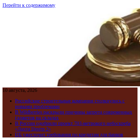
Перейти к содержимому
10 августа, 2026
Российские строительные компании столкнулись с
новыми проблемами
В Wildberries раскрыли причины запрета современных
гаджетов на складах
В России одобрили проект 703-метрового небоскреба
«Лахта Центр 2»
ЦБ ужесточит требования по кредитам для банков