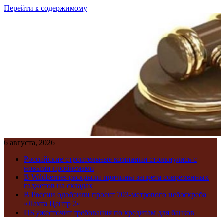
Перейти к содержимому
6 августа, 2026
Российские строительные компании столкнулись с
новыми проблемами
В Wildberries раскрыли причины запрета современных
гаджетов на складах
В России одобрили проект 703-метрового небоскреба
«Лахта Центр 2»
ЦБ ужесточит требования по кредитам для банков