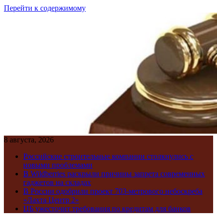
Перейти к содержимому
8 августа, 2026
Российские строительные компании столкнулись с
новыми проблемами
В Wildberries раскрыли причины запрета современных
гаджетов на складах
В России одобрили проект 703-метрового небоскреба
«Лахта Центр 2»
ЦБ ужесточит требования по кредитам для банков