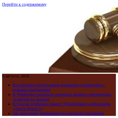
Перейти к содержимому
6 августа, 2026
Российские строительные компании столкнулись с
новыми проблемами
В Wildberries раскрыли причины запрета современных
гаджетов на складах
В России одобрили проект 703-метрового небоскреба
«Лахта Центр 2»
ЦБ ужесточит требования по кредитам для банков