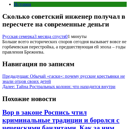
Истории
Сколько советский инженер получал в
пересчете на современные деньги
Русская семерка
3 месяца спустя
0
1 минуты
Больше всего исторических споров сегодня вызывает вовсе не
горбачевская перестройка, а предшествующая ей эпоха – годы
правления Брежнева.
Навигация по записям
Предыдущая:
Обычай «гаски»: почему русские крестьянки не
знали отцов своих детей
Далее:
Тайна Ростральных колонн: что находится внутри
Похожие новости
Вор в законе Роспись чтил
криминальные традиции и боролся с
чеченскими бандитами. Как за ним