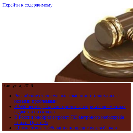
Перейти к содержимому
9 августа, 2026
Российские строительные компании столкнулись с
новыми проблемами
В Wildberries раскрыли причины запрета современных
гаджетов на складах
В России одобрили проект 703-метрового небоскреба
«Лахта Центр 2»
ЦБ ужесточит требования по кредитам для банков