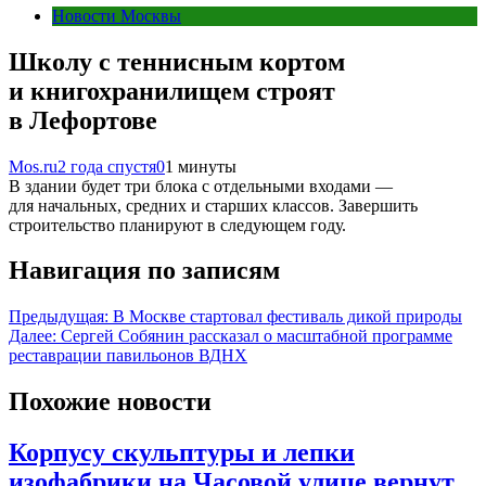
Новости Москвы
Школу с теннисным кортом
и книгохранилищем строят
в Лефортове
Mos.ru
2 года спустя
0
1 минуты
В здании будет три блока с отдельными входами —
для начальных, средних и старших классов. Завершить
строительство планируют в следующем году.
Навигация по записям
Предыдущая:
В Москве стартовал фестиваль дикой природы
Далее:
Сергей Собянин рассказал о масштабной программе
реставрации павильонов ВДНХ
Похожие новости
Корпусу скульптуры и лепки
изофабрики на Часовой улице вернут