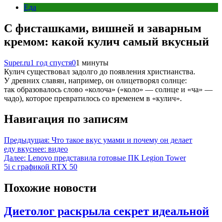
Еда
С фисташками, вишней и заварным
кремом: какой кулич самый вкусный
Super.ru
1 год спустя
0
1 минуты
Кулич существовал задолго до появления христианства.
У древних славян, например, он олицетворял солнце:
так образовалось слово «колоча» («коло» — солнце и «ча» —
чадо), которое превратилось со временем в «кулич».
Навигация по записям
Предыдущая:
Что такое вкус умами и почему он делает
еду вкуснее: видео
Далее:
Lenovo представила готовые ПК Legion Tower
5i с графикой RTX 50
Похожие новости
Диетолог раскрыла секрет идеальной