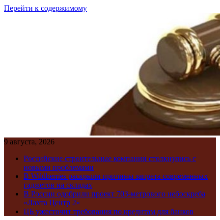
Перейти к содержимому
9 августа, 2026
Российские строительные компании столкнулись с
новыми проблемами
В Wildberries раскрыли причины запрета современных
гаджетов на складах
В России одобрили проект 703-метрового небоскреба
«Лахта Центр 2»
ЦБ ужесточит требования по кредитам для банков