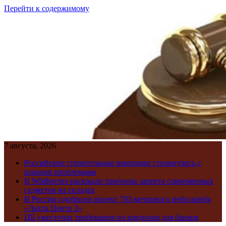
Перейти к содержимому
7 августа, 2026
Российские строительные компании столкнулись с
новыми проблемами
В Wildberries раскрыли причины запрета современных
гаджетов на складах
В России одобрили проект 703-метрового небоскреба
«Лахта Центр 2»
ЦБ ужесточит требования по кредитам для банков