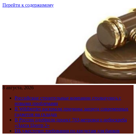
Перейти к содержимому
8 августа, 2026
Российские строительные компании столкнулись с
новыми проблемами
В Wildberries раскрыли причины запрета современных
гаджетов на складах
В России одобрили проект 703-метрового небоскреба
«Лахта Центр 2»
ЦБ ужесточит требования по кредитам для банков