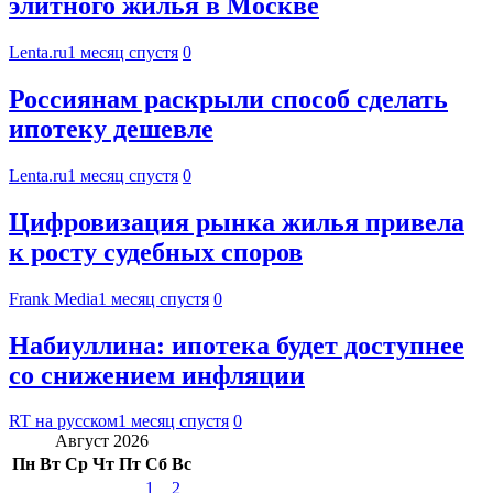
элитного жилья в Москве
Lenta.ru
1 месяц спустя
0
Россиянам раскрыли способ сделать
ипотеку дешевле
Lenta.ru
1 месяц спустя
0
Цифровизация рынка жилья привела
к росту судебных споров
Frank Media
1 месяц спустя
0
Набиуллина: ипотека будет доступнее
со снижением инфляции
RT на русском
1 месяц спустя
0
Август 2026
Пн
Вт
Ср
Чт
Пт
Сб
Вс
1
2