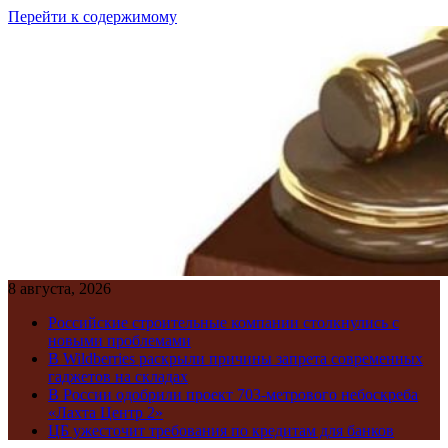
Перейти к содержимому
8 августа, 2026
Российские строительные компании столкнулись с
новыми проблемами
В Wildberries раскрыли причины запрета современных
гаджетов на складах
В России одобрили проект 703-метрового небоскреба
«Лахта Центр 2»
ЦБ ужесточит требования по кредитам для банков