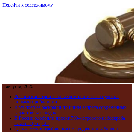
Перейти к содержимому
8 августа, 2026
Российские строительные компании столкнулись с
новыми проблемами
В Wildberries раскрыли причины запрета современных
гаджетов на складах
В России одобрили проект 703-метрового небоскреба
«Лахта Центр 2»
ЦБ ужесточит требования по кредитам для банков