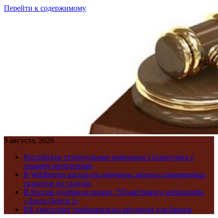
Перейти к содержимому
9 августа, 2026
Российские строительные компании столкнулись с
новыми проблемами
В Wildberries раскрыли причины запрета современных
гаджетов на складах
В России одобрили проект 703-метрового небоскреба
«Лахта Центр 2»
ЦБ ужесточит требования по кредитам для банков