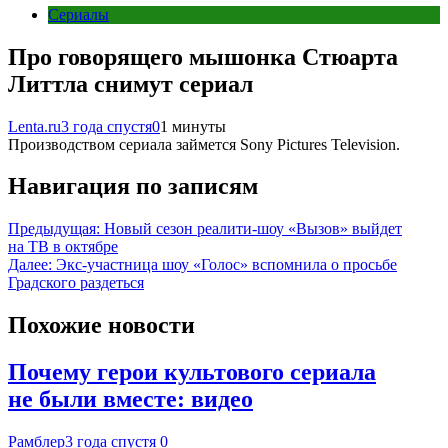
Сериалы
Про говорящего мышонка Стюарта
Литтла снимут сериал
Lenta.ru
3 года спустя
0
1 минуты
Производством сериала займется Sony Pictures Television.
Навигация по записям
Предыдущая:
Новый сезон реалити-шоу «Вызов» выйдет
на ТВ в октябре
Далее:
Экс-участница шоу «Голос» вспомнила о просьбе
Градского раздеться
Похожие новости
Почему герои культового сериала
не были вместе: видео
Рамблер
3 года спустя
0