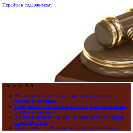
Перейти к содержимому
6 августа, 2026
Российские строительные компании столкнулись с
новыми проблемами
В Wildberries раскрыли причины запрета современных
гаджетов на складах
В России одобрили проект 703-метрового небоскреба
«Лахта Центр 2»
ЦБ ужесточит требования по кредитам для банков