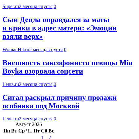
Super.ru
2 месяца спустя
0
Сын Децла оправдался за маты
и крики в адрес матери: «Эмоции
взяли верх»
WomanHit.ru
2 месяца спустя
0
Внешность саксофониста певицы Mia
Boyka взорвала соцсети
Lenta.ru
2 месяца спустя
0
Сигал раскрыл причину продажи
особняка под Москвой
Lenta.ru
2 месяца спустя
0
Август 2026
Пн
Вт
Ср
Чт
Пт
Сб
Вс
1
2