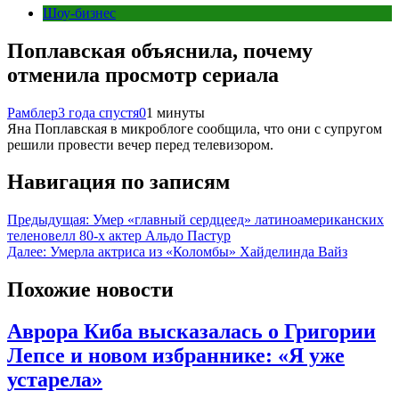
Шоу-бизнес
Поплавская объяснила, почему
отменила просмотр сериала
Рамблер
3 года спустя
0
1 минуты
Яна Поплавская в микроблоге сообщила, что они с супругом
решили провести вечер перед телевизором.
Навигация по записям
Предыдущая:
Умер «главный сердцеед» латиноамериканских
теленовелл 80-х актер Альдо Пастур
Далее:
Умерла актриса из «Коломбы» Хайделинда Вайз
Похожие новости
Аврора Киба высказалась о Григории
Лепсе и новом избраннике: «Я уже
устарела»