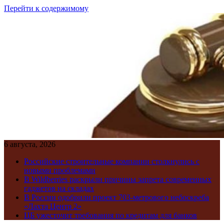
Перейти к содержимому
6 августа, 2026
Российские строительные компании столкнулись с
новыми проблемами
В Wildberries раскрыли причины запрета современных
гаджетов на складах
В России одобрили проект 703-метрового небоскреба
«Лахта Центр 2»
ЦБ ужесточит требования по кредитам для банков