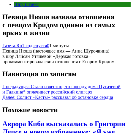
Шоу-бизнес
Певица Нюша назвала отношения
с певцом Кридом одними из самых
ярких в жизни
Газета.Ru
1 год спустя
0
1 минуты
Певица Нюша (настоящее имя — Анна Шурочкина)
в шоу Ляйсан Утяшевой «Дерзкая готовка»
прокомментировала свои отношения с Егором Кридом.
Навигация по записям
Предыдущая:
Стало известно, что аренду дома Пугачевой
и Галкина* оплачивает российский олигарх
Далее:
Солист «Касты» рассказал об остановке сердца
Похожие новости
Аврора Киба высказалась о Григории
Лепсе и новом избраннике: «Я уже