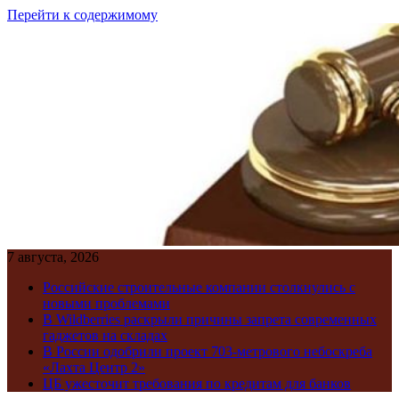
Перейти к содержимому
7 августа, 2026
Российские строительные компании столкнулись с
новыми проблемами
В Wildberries раскрыли причины запрета современных
гаджетов на складах
В России одобрили проект 703-метрового небоскреба
«Лахта Центр 2»
ЦБ ужесточит требования по кредитам для банков