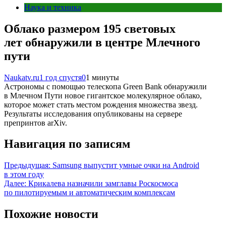
Наука и техника
Облако размером 195 световых
лет обнаружили в центре Млечного
пути
Naukatv.ru
1 год спустя
0
1 минуты
Астрономы с помощью телескопа Green Bank обнаружили
в Млечном Пути новое гигантское молекулярное облако,
которое может стать местом рождения множества звезд.
Результаты исследования опубликованы на сервере
препринтов arXiv.
Навигация по записям
Предыдущая:
Samsung выпустит умные очки на Android
в этом году
Далее:
Крикалева назначили замглавы Роскосмоса
по пилотируемым и автоматическим комплексам
Похожие новости