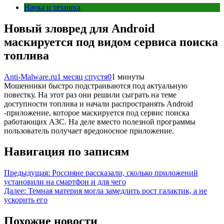
Наука и техника
Новый зловред для Android
маскируется под видом сервиса поиска
топлива
Anti-Malware.ru
1 месяц спустя
0
1 минуты
Мошенники быстро подстраиваются под актуальную
повестку. На этот раз они решили сыграть на теме
доступности топлива и начали распространять Android
-приложение, которое маскируется под сервис поиска
работающих АЗС. На деле вместо полезной программы
пользователь получает вредоносное приложение.
Навигация по записям
Предыдущая:
Россияне рассказали, сколько приложений
установили на смартфон и для чего
Далее:
Темная материя могла замедлить рост галактик, а не
ускорить его
Похожие новости