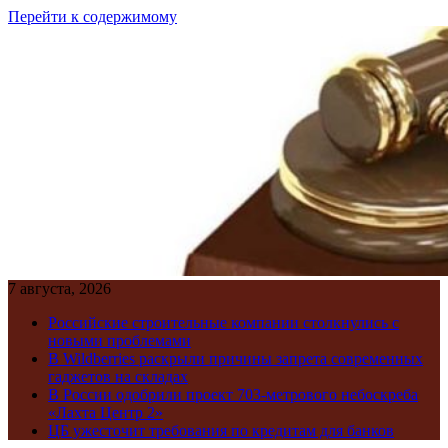
Перейти к содержимому
7 августа, 2026
Российские строительные компании столкнулись с
новыми проблемами
В Wildberries раскрыли причины запрета современных
гаджетов на складах
В России одобрили проект 703-метрового небоскреба
«Лахта Центр 2»
ЦБ ужесточит требования по кредитам для банков