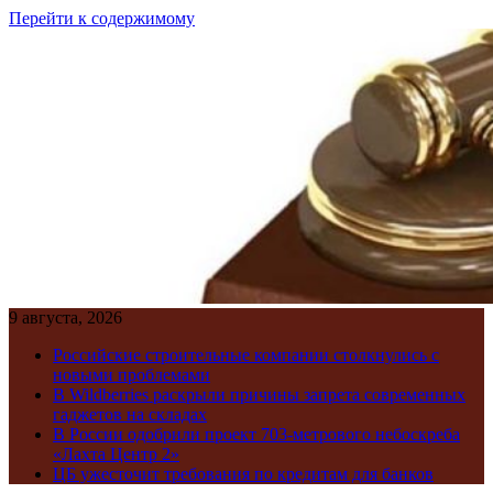
Перейти к содержимому
9 августа, 2026
Российские строительные компании столкнулись с
новыми проблемами
В Wildberries раскрыли причины запрета современных
гаджетов на складах
В России одобрили проект 703-метрового небоскреба
«Лахта Центр 2»
ЦБ ужесточит требования по кредитам для банков