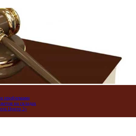
ми проблемами
джетов на складах
хта Центр 2»