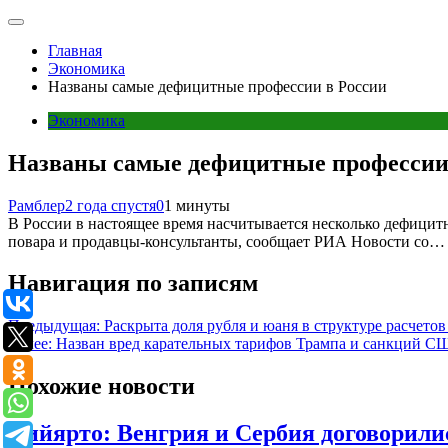
Главная
Экономика
Названы самые дефицитные профессии в России
Экономика
Названы самые дефицитные профессии
Рамблер
2 года спустя
0
1 минуты
В России в настоящее время насчитывается несколько дефицит
повара и продавцы-консультанты, сообщает РИА Новости со…
Навигация по записям
Предыдущая:
Раскрыта доля рубля и юаня в структуре расчетов
Далее:
Назван вред карательных тарифов Трампа и санкций 
Похожие новости
Сийярто: Венгрия и Сербия договорили