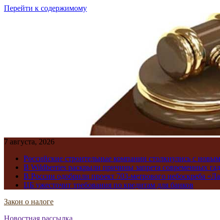
Перейти к содержимому
7 августа, 2026
Российские строительные компании столкнулись с новы
В Wildberries раскрыли причины запрета современных га
В России одобрили проект 703-метрового небоскреба «Ла
ЦБ ужесточит требования по кредитам для банков
Закон о налоге
Новостная рассылка