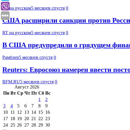
RT на русском
5 месяцев спустя
0
США расширили санкции против Росс
RT на русском
5 месяцев спустя
0
В США предупредили о грядущем фина
Рамблер
5 месяцев спустя
0
Reuters: Евросоюз намерен ввести пос
BFM.RU
5 месяцев спустя
0
Август 2026
Пн
Вт
Ср
Чт
Пт
Сб
Вс
1
2
3
4
5
6
7
8
9
10
11
12
13
14
15
16
17
18
19
20
21
22
23
24
25
26
27
28
29
30