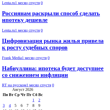
Lenta.ru
1 месяц спустя
0
Россиянам раскрыли способ сделать
ипотеку дешевле
Lenta.ru
1 месяц спустя
0
Цифровизация рынка жилья привела
к росту судебных споров
Frank Media
1 месяц спустя
0
Набиуллина: ипотека будет доступнее
со снижением инфляции
RT на русском
1 месяц спустя
0
Август 2026
Пн
Вт
Ср
Чт
Пт
Сб
Вс
1
2
3
4
5
6
7
8
9