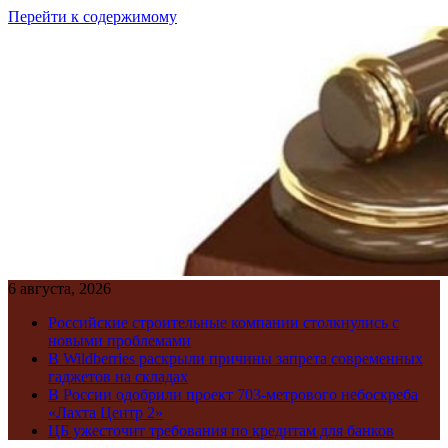
Перейти к содержимому
6 августа, 2026
Российские строительные компании столкнулись с
новыми проблемами
В Wildberries раскрыли причины запрета современных
гаджетов на складах
В России одобрили проект 703-метрового небоскреба
«Лахта Центр 2»
ЦБ ужесточит требования по кредитам для банков