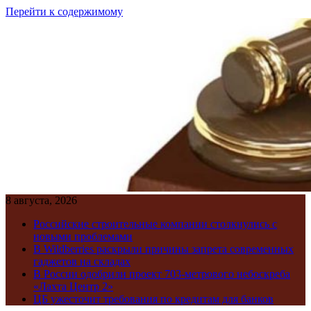
Перейти к содержимому
8 августа, 2026
Российские строительные компании столкнулись с
новыми проблемами
В Wildberries раскрыли причины запрета современных
гаджетов на складах
В России одобрили проект 703-метрового небоскреба
«Лахта Центр 2»
ЦБ ужесточит требования по кредитам для банков