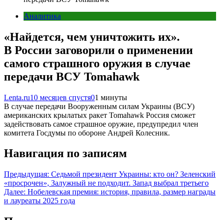
Аналитика
«Найдется, чем уничтожить их».
В России заговорили о применении
самого страшного оружия в случае
передачи ВСУ Tomahawk
Lenta.ru
10 месяцев спустя
0
1 минуты
В случае передачи Вооруженным силам Украины (ВСУ)
американских крылатых ракет Tomahawk Россия сможет
задействовать самое страшное оружие, предупредил член
комитета Госдумы по обороне Андрей Колесник.
Навигация по записям
Предыдущая:
Седьмой президент Украины: кто он? Зеленский
«просрочен», Залужный не подходит. Запад выбрал третьего
Далее:
Нобелевская премия: история, правила, размер награды
и лауреаты 2025 года