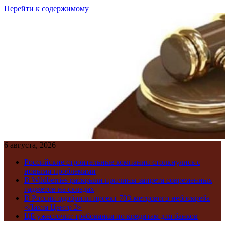
Перейти к содержимому
6 августа, 2026
Российские строительные компании столкнулись с
новыми проблемами
В Wildberries раскрыли причины запрета современных
гаджетов на складах
В России одобрили проект 703-метрового небоскреба
«Лахта Центр 2»
ЦБ ужесточит требования по кредитам для банков