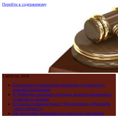
Перейти к содержимому
5 августа, 2026
Российские строительные компании столкнулись с
новыми проблемами
В Wildberries раскрыли причины запрета современных
гаджетов на складах
В России одобрили проект 703-метрового небоскреба
«Лахта Центр 2»
ЦБ ужесточит требования по кредитам для банков