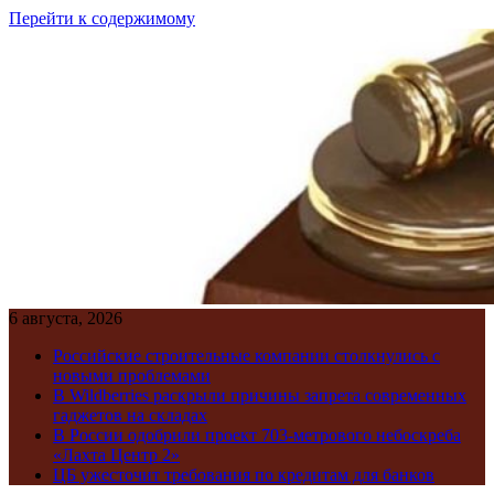
Перейти к содержимому
6 августа, 2026
Российские строительные компании столкнулись с
новыми проблемами
В Wildberries раскрыли причины запрета современных
гаджетов на складах
В России одобрили проект 703-метрового небоскреба
«Лахта Центр 2»
ЦБ ужесточит требования по кредитам для банков