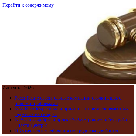
Перейти к содержимому
7 августа, 2026
Российские строительные компании столкнулись с
новыми проблемами
В Wildberries раскрыли причины запрета современных
гаджетов на складах
В России одобрили проект 703-метрового небоскреба
«Лахта Центр 2»
ЦБ ужесточит требования по кредитам для банков