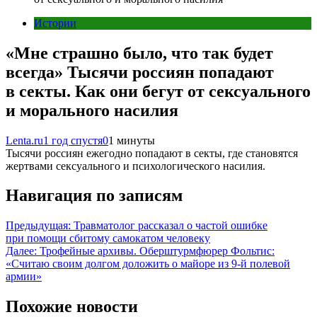
Истории
«Мне страшно было, что так будет
всегда» Тысячи россиян попадают
в секты. Как они бегут от сексуального
и морального насилия
Lenta.ru
1 год спустя
0
1 минуты
Тысячи россиян ежегодно попадают в секты, где становятся
жертвами сексуального и психологического насилия.
Навигация по записям
Предыдущая:
Травматолог рассказал о частой ошибке
при помощи сбитому самокатом человеку
Далее:
Трофейные архивы. Оберштурмфюрер Фольтис:
«Считаю своим долгом доложить о майоре из 9-й полевой
армии»
Похожие новости