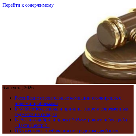
Перейти к содержимому
6 августа, 2026
Российские строительные компании столкнулись с
новыми проблемами
В Wildberries раскрыли причины запрета современных
гаджетов на складах
В России одобрили проект 703-метрового небоскреба
«Лахта Центр 2»
ЦБ ужесточит требования по кредитам для банков