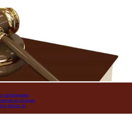
ми проблемами
джетов на складах
хта Центр 2»