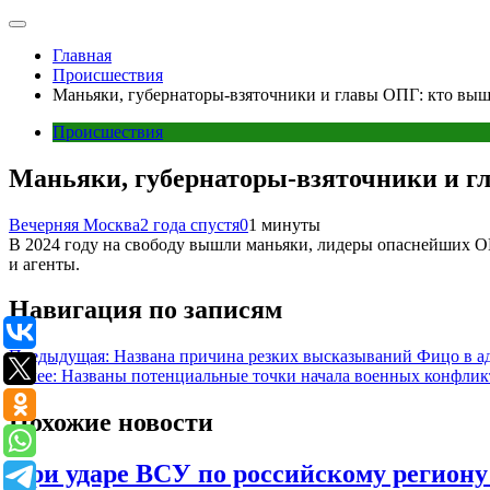
Главная
Происшествия
Маньяки, губернаторы-взяточники и главы ОПГ: кто выше
Происшествия
Маньяки, губернаторы-взяточники и гл
Вечерняя Москва
2 года спустя
0
1 минуты
В 2024 году на свободу вышли маньяки, лидеры опаснейших О
и агенты.
Навигация по записям
Предыдущая:
Названа причина резких высказываний Фицо в ад
Далее:
Названы потенциальные точки начала военных конфликт
Похожие новости
При ударе ВСУ по российскому регион