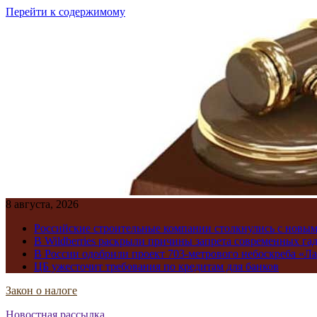
Перейти к содержимому
8 августа, 2026
Российские строительные компании столкнулись с новы
В Wildberries раскрыли причины запрета современных га
В России одобрили проект 703-метрового небоскреба «Ла
ЦБ ужесточит требования по кредитам для банков
Закон о налоге
Новостная рассылка