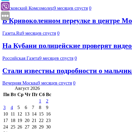
Московский Комсомолец
9 месяцев спустя
0
В Кривоколенном переулке в центре М
Газета.Ru
9 месяцев спустя
0
На Кубани полицейские проверят видео
Российская Газета
9 месяцев спустя
0
Стали известны подробности о мальчик
Вечерняя Москва
9 месяцев спустя
0
Август 2026
Пн
Вт
Ср
Чт
Пт
Сб
Вс
1
2
3
4
5
6
7
8
9
10
11
12
13
14
15
16
17
18
19
20
21
22
23
24
25
26
27
28
29
30