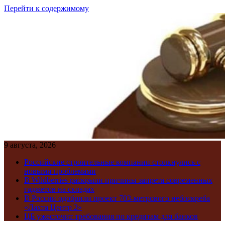
Перейти к содержимому
9 августа, 2026
Российские строительные компании столкнулись с
новыми проблемами
В Wildberries раскрыли причины запрета современных
гаджетов на складах
В России одобрили проект 703-метрового небоскреба
«Лахта Центр 2»
ЦБ ужесточит требования по кредитам для банков