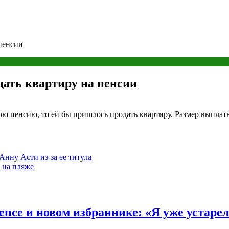
 пенсии
дать квартиру на пенсии
вою пенсию, то ей бы пришлось продать квартиру. Размер выплат
Анну Асти из-за ее титула
 на пляже
псе и новом избраннике: «Я уже устаре