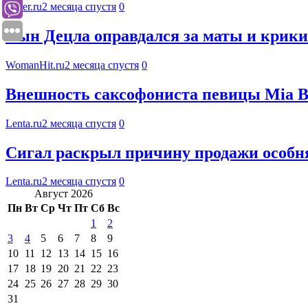
Super.ru
2 месяца спустя
0
Сын Децла оправдался за маты и крики 
WomanHit.ru
2 месяца спустя
0
Внешность саксофониста певицы Mia B
Lenta.ru
2 месяца спустя
0
Сигал раскрыл причину продажи особн
Lenta.ru
2 месяца спустя
0
Август 2026
Пн
Вт
Ср
Чт
Пт
Сб
Вс
1
2
3
4
5
6
7
8
9
10
11
12
13
14
15
16
17
18
19
20
21
22
23
24
25
26
27
28
29
30
31