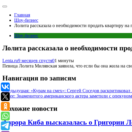
Главная
Шоу-бизнес
Лолита рассказала о необходимости продать квартиру на
Шоу-бизнес
Лолита рассказала о необходимости про
Lenta.ru
9 месяцев спустя
0
1 минуты
Певица Лолита Милявская заявила, что если бы она жила на с
Навигация по записям
Предыдущая:
«Курам на смех»: Сергей Соседов раскритиковал 
Далее:
Знаменитого американского актера заметили с опекуном
Похожие новости
Аврора Киба высказалась о Григории Ле