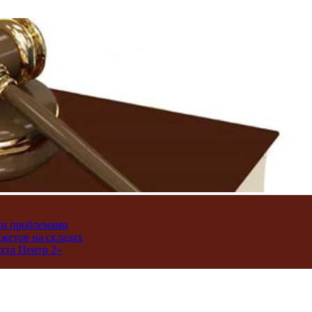
ми проблемами
джетов на складах
хта Центр 2»