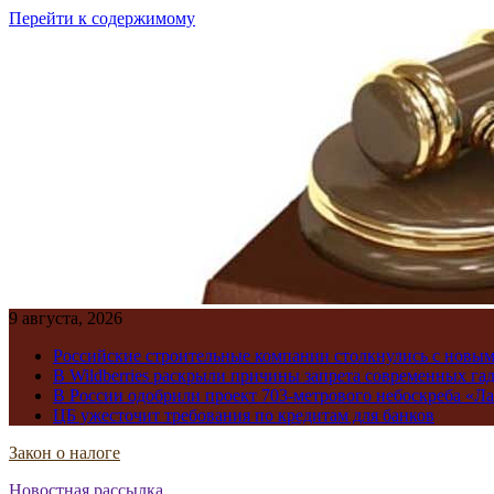
Перейти к содержимому
9 августа, 2026
Российские строительные компании столкнулись с новы
В Wildberries раскрыли причины запрета современных га
В России одобрили проект 703-метрового небоскреба «Ла
ЦБ ужесточит требования по кредитам для банков
Закон о налоге
Новостная рассылка