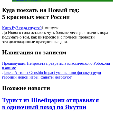
Куда поехать на Новый год:
5 красивых мест России
Клео.Ру
3 года спустя
0
1 минуты
До Нового года осталось чуть больше месяца, а значит, пора
подумать о том, как интересно и с пользой провести
эти долгожданные праздничные дни.
Навигация по записям
Предыдущая:
Нейросеть превратила классического Робокопа
в аниме
Далее:
Авторы Genshin Impact уменьшили физику груди
героини новой игры: фанаты негодуют
Похожие новости
Турист из Швейцарии отправился
в одиночный поход по Якутии