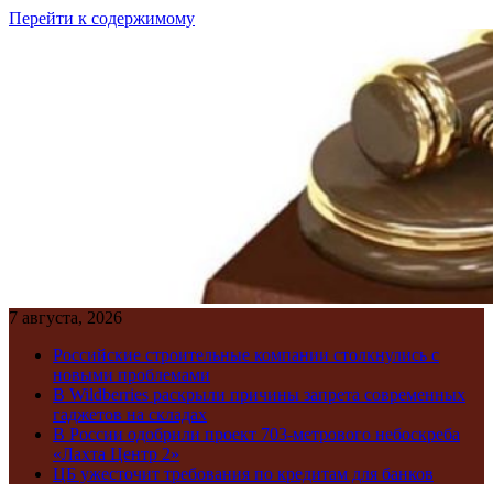
Перейти к содержимому
7 августа, 2026
Российские строительные компании столкнулись с
новыми проблемами
В Wildberries раскрыли причины запрета современных
гаджетов на складах
В России одобрили проект 703-метрового небоскреба
«Лахта Центр 2»
ЦБ ужесточит требования по кредитам для банков