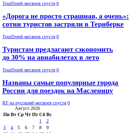
TourDom
6 месяцев спустя
0
«Дорога не просто страшная, а очень»:
сотни туристов застряли в Териберке
TourDom
6 месяцев спустя
0
Туристам предлагают сэкономить
до 30% на авиабилетах в лето
TourDom
6 месяцев спустя
0
Названы самые популярные города
России для поездок на Масленицу
RT на русском
6 месяцев спустя
0
Август 2026
Пн
Вт
Ср
Чт
Пт
Сб
Вс
1
2
3
4
5
6
7
8
9