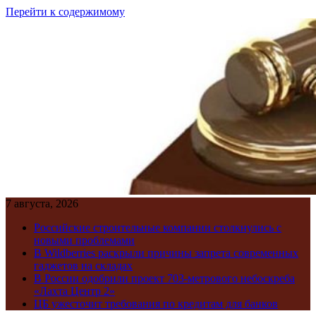
Перейти к содержимому
7 августа, 2026
Российские строительные компании столкнулись с
новыми проблемами
В Wildberries раскрыли причины запрета современных
гаджетов на складах
В России одобрили проект 703-метрового небоскреба
«Лахта Центр 2»
ЦБ ужесточит требования по кредитам для банков