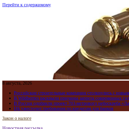
Перейти к содержимому
8 августа, 2026
Российские строительные компании столкнулись с новы
В Wildberries раскрыли причины запрета современных га
В России одобрили проект 703-метрового небоскреба «Ла
ЦБ ужесточит требования по кредитам для банков
Закон о налоге
Новостная рассылка