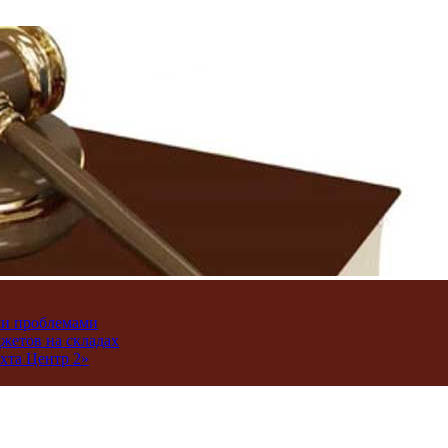
ми проблемами
джетов на складах
хта Центр 2»