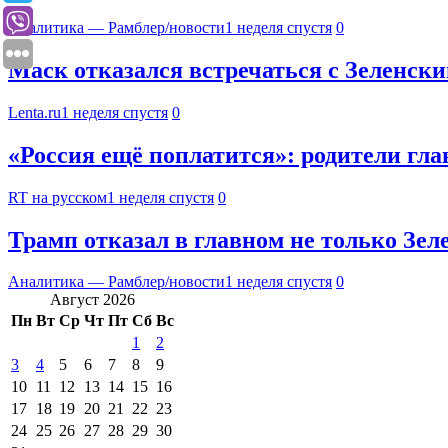
Аналитика — Рамблер/новости
1 неделя спустя
0
Маск отказался встречаться с Зеленски
Lenta.ru
1 неделя спустя
0
«Россия ещё поплатится»: родители гла
RT на русском
1 неделя спустя
0
Трамп отказал в главном не только Зел
Аналитика — Рамблер/новости
1 неделя спустя
0
Август 2026
Пн
Вт
Ср
Чт
Пт
Сб
Вс
1
2
3
4
5
6
7
8
9
10
11
12
13
14
15
16
17
18
19
20
21
22
23
24
25
26
27
28
29
30