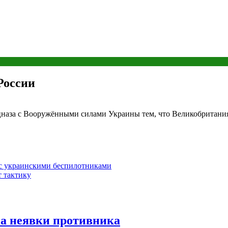
России
цназа с Вооружёнными силами Украины тем, что Великобритания
 с украинскими беспилотниками
 тактику
за неявки противника