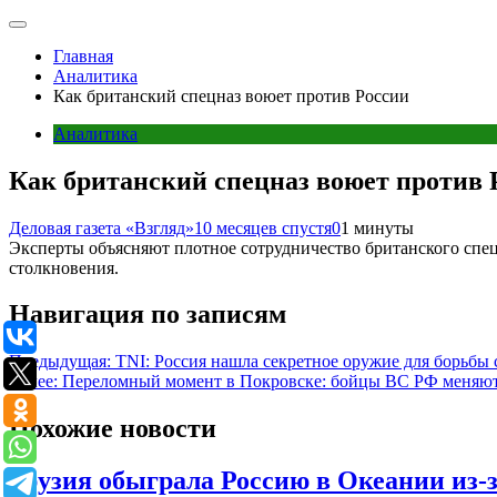
Главная
Аналитика
Как британский спецназ воюет против России
Аналитика
Как британский спецназ воюет против 
Деловая газета «Взгляд»
10 месяцев спустя
0
1 минуты
Эксперты объясняют плотное сотрудничество британского спе
столкновения.
Навигация по записям
Предыдущая:
TNI: Россия нашла секретное оружие для борьбы
Далее:
Переломный момент в Покровске: бойцы ВС РФ меняют
Похожие новости
Грузия обыграла Россию в Океании из-