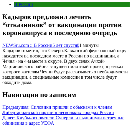
В России
Кадыров предложил лечить
“отказников” от вакцинации против
коронавируса в последнюю очередь
NEWSru.com :: В России
5 лет спустя
0
1 минуты
Кадыров отметил, что Северо-Кавказский федеральный округ
находится на последнем месте в России по вакцинации, а
Чечня - на 4-м месте в округе. В двух селах Ачхой-
Мартановского района запущен пилотный проект, в рамках
которого жителям Чечни будут рассказывать о необходимости
вакцинации, а специальные комиссии в том числе будут
обходить дома.
Навигация по записям
Предыдущая:
Силовики пришли с обысками к членам
Либертарианской партии в нескольких городах России
Далее:
Клубы-основатели Суперлиги выдвинули встречные
обвинения в адрес УЕФА