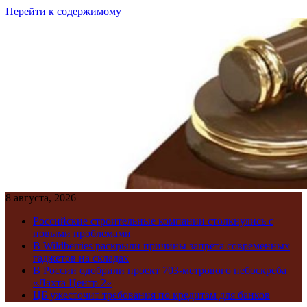
Перейти к содержимому
8 августа, 2026
Российские строительные компании столкнулись с
новыми проблемами
В Wildberries раскрыли причины запрета современных
гаджетов на складах
В России одобрили проект 703-метрового небоскреба
«Лахта Центр 2»
ЦБ ужесточит требования по кредитам для банков