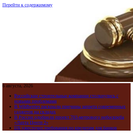
Перейти к содержимому
6 августа, 2026
Российские строительные компании столкнулись с
новыми проблемами
В Wildberries раскрыли причины запрета современных
гаджетов на складах
В России одобрили проект 703-метрового небоскреба
«Лахта Центр 2»
ЦБ ужесточит требования по кредитам для банков