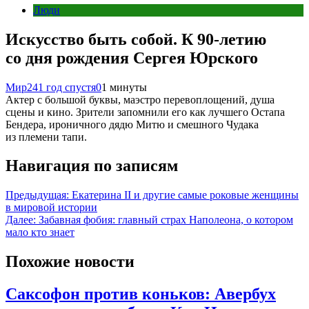
Люди
Искусство быть собой. К 90-летию
со дня рождения Сергея Юрского
Мир24
1 год спустя
0
1 минуты
Актер с большой буквы, маэстро перевоплощений, душа
сцены и кино. Зрители запомнили его как лучшего Остапа
Бендера, ироничного дядю Митю и смешного Чудака
из племени тапи.
Навигация по записям
Предыдущая:
Екатерина II и другие самые роковые женщины
в мировой истории
Далее:
Забавная фобия: главный страх Наполеона, о котором
мало кто знает
Похожие новости
Саксофон против коньков: Авербух