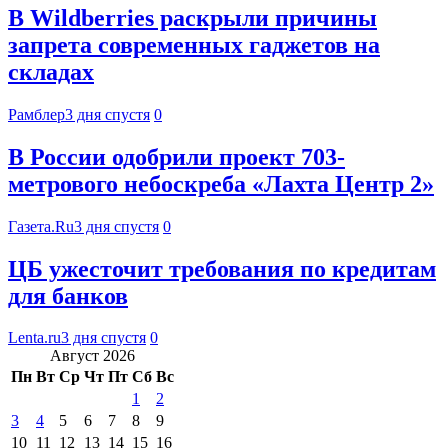
В Wildberries раскрыли причины
запрета современных гаджетов на
складах
Рамблер
3 дня спустя
0
В России одобрили проект 703-
метрового небоскреба «Лахта Центр 2»
Газета.Ru
3 дня спустя
0
ЦБ ужесточит требования по кредитам
для банков
Lenta.ru
3 дня спустя
0
Август 2026
Пн
Вт
Ср
Чт
Пт
Сб
Вс
1
2
3
4
5
6
7
8
9
10
11
12
13
14
15
16