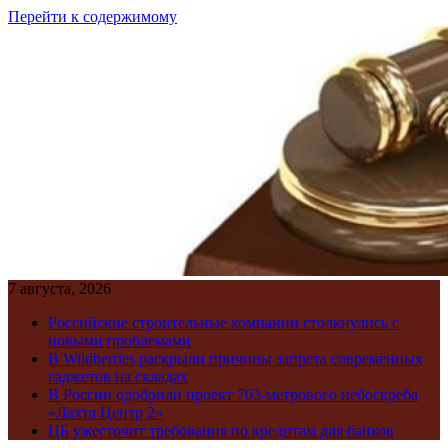
Перейти к содержимому
7 августа, 2026
Российские строительные компании столкнулись с
новыми проблемами
В Wildberries раскрыли причины запрета современных
гаджетов на складах
В России одобрили проект 703-метрового небоскреба
«Лахта Центр 2»
ЦБ ужесточит требования по кредитам для банков