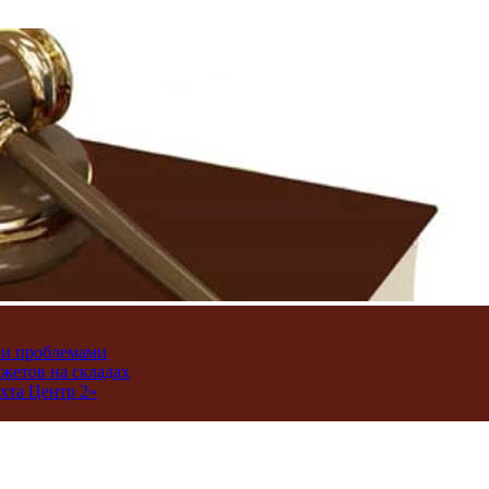
ми проблемами
джетов на складах
хта Центр 2»