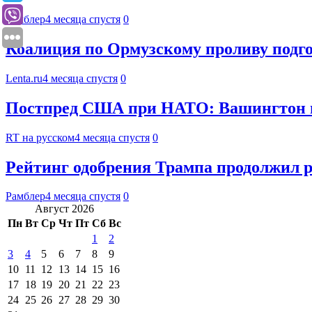
Рамблер
4 месяца спустя
0
Коалиция по Ормузскому проливу подг
Lenta.ru
4 месяца спустя
0
Постпред США при НАТО: Вашингтон пе
RT на русском
4 месяца спустя
0
Рейтинг одобрения Трампа продолжил р
Рамблер
4 месяца спустя
0
Август 2026
Пн
Вт
Ср
Чт
Пт
Сб
Вс
1
2
3
4
5
6
7
8
9
10
11
12
13
14
15
16
17
18
19
20
21
22
23
24
25
26
27
28
29
30