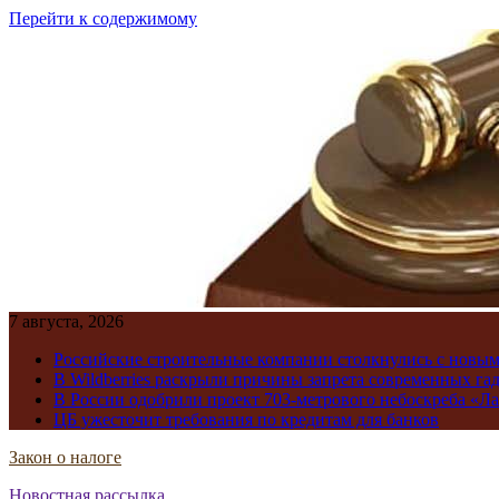
Перейти к содержимому
7 августа, 2026
Российские строительные компании столкнулись с новы
В Wildberries раскрыли причины запрета современных га
В России одобрили проект 703-метрового небоскреба «Ла
ЦБ ужесточит требования по кредитам для банков
Закон о налоге
Новостная рассылка