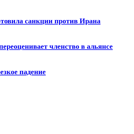
отовила санкции против Ирана
реоценивает членство в альянсе
езкое падение