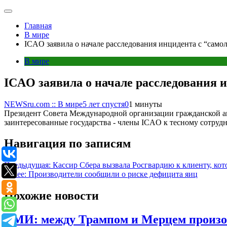
Главная
В мире
ICAO заявила о начале расследования инцидента с “само
В мире
ICAO заявила о начале расследования 
NEWSru.com :: В мире
5 лет спустя
0
1 минуты
Президент Совета Международной организации гражданской ави
заинтересованные государства - члены ICAO к тесному сотруд
Навигация по записям
Предыдущая:
Кассир Сбера вызвала Росгвардию к клиенту, кот
Далее:
Производители сообщили о риске дефицита яиц
Похожие новости
СМИ: между Трампом и Мерцем произо