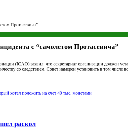
летом Протасевича”
инцидента с “самолетом Протасевича”
ации (ICAO) заявил, что секретариат организации должен устан
ничеству со следствием. Совет намерен установить в том числе
орый хотел положить на счет 40 тыс. монетами
шел раскол